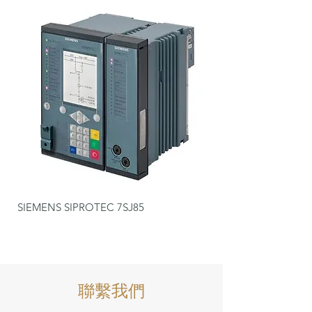
SIEMENS SIPROTEC 7SJ85
SIEMENS SIPROTEC 7
​​聯繫我們