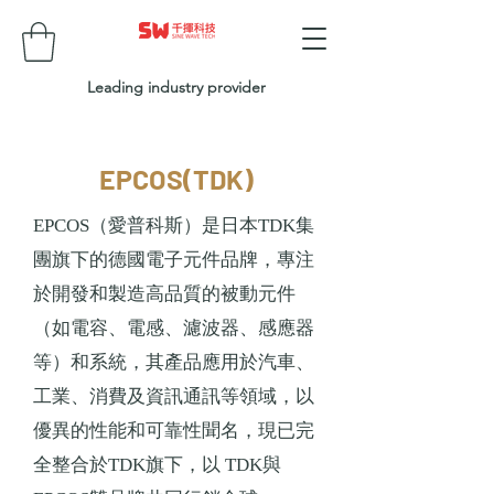
Leading industry provider
EPCOS(TDK)
（愛普科斯）是日本
集
EPCOS
TDK
團旗下的德國電子元件品牌，專注
於開發和製造高品質的被動元件
（如電容、電感、濾波器、感應器
等）和系統，其產品應用於汽車、
工業、消費及資訊通訊等領域，以
優異的性能和可靠性聞名，現已完
全整合於
旗下，以
與
TDK
TDK