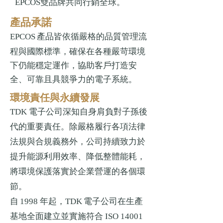
雙品牌共同行銷全球。
EPCOS
產品承諾
產品皆依循嚴格的品質管理流
EPCOS
程與國際標準，確保在各種嚴苛環境
下仍能穩定運作，協助客戶打造安
全、可靠且具競爭力的電子系統。
環境責任與永續發展
TDK 電子公司深知自身肩負對子孫後
代的重要責任。除嚴格履行各項法律
法規與合規義務外，公司持續致力於
提升能源利用效率、降低整體能耗，
將環境保護落實於企業營運的各個環
節。
自
年起，
電子公司在生產
1998
TDK
基地全面建立並實施符合
ISO 14001