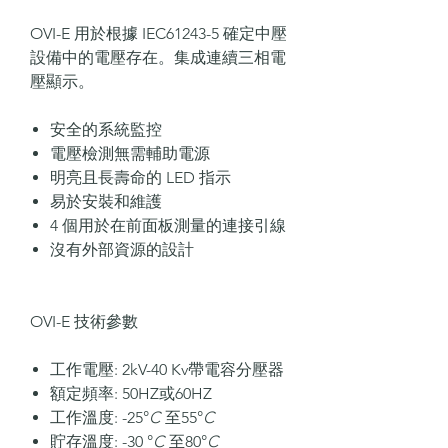
OVI-E
用於根據 IEC61243-5 確定中壓
設備中的電壓存在。集成連續三相電
壓顯示。
安全的系統監控
電壓檢測無需輔助電源
明亮且長壽命的 LED 指示
易於安裝和維護
4 個用於在前面板測量的連接引線
沒有外部資源的設計
OVI-E
技術參數
工作電壓: 2kV-40 Kv帶電容分壓器
額定頻率: 50HZ或60HZ
工作溫度:
-25°
C
至55°
C
貯
存溫度:
-30 °
C
至80°
C