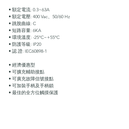
• 額定電流: 0.3~63A
• 額定電壓: 400 Vac、50/60 Hz
• 跳脫曲線: C
• 短路容量: 6KA
• 環境溫度: -25ºC~+55ºC
• 防護等級: IP20
• 認 證: IEC60898-1
• 經濟優惠型
• 可擴充輔助接點
• 可廣充故障信號接點
• 可加裝手柄及手柄鎖
• 最佳的全方位觸摸保護
*實際價格敬請來電詢問!