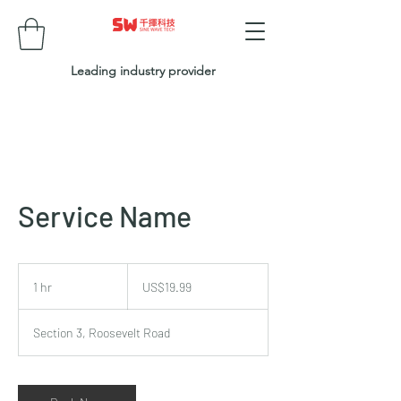
Leading industry provider
Service Name
19.99
美
1 hr
1
US$19.99
元
h
Section 3, Roosevelt Road