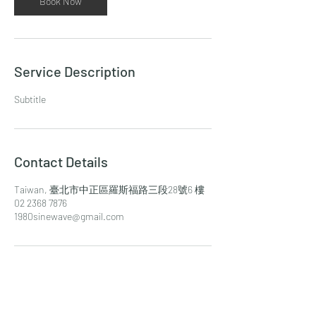
Book Now
Service Description
Subtitle
Contact Details
Taiwan, 臺北市中正區羅斯福路三段28號6 樓
02 2368 7876
1980sinewave@gmail.com