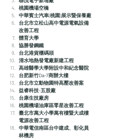
聯茂電子新埔廠
桃園機場空橋
中華賓士汽車(桃園)展示暨保養廠
台北市立松山高中電源電氣設備
改善工程
體育大學
協勝發鋼鐵
台北港貨櫃碼頭
清水地熱發電廠新建工程
高雄醫學大學附設中和紀念醫院
台肥新竹Da-7商辦大樓
台北市立動物園特高壓改善案
益睿科技-五股廠
台康生技廠房
桃園機場油庫區零星改善工程
臺北市萬大小學萬有樓暨大成樓
電源改善工程
中華電信南區台中建成、彰化員
林機房