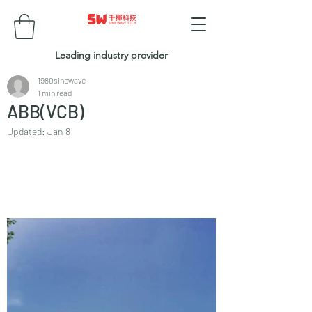
Leading industry provider
1980sinewave
1 min read
ABB(VCB)
Updated:
Jan 8