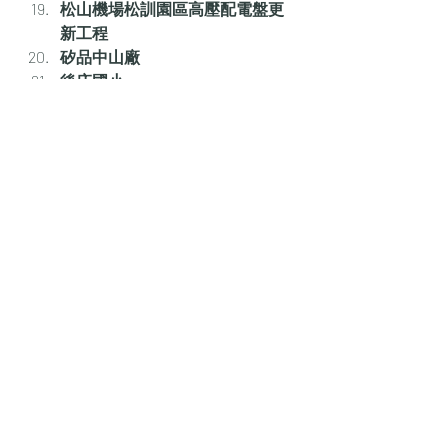
松山機場松訓園區高壓配電盤更
新工程
矽品中山廠
後庄國小
臺北榮民總醫院Ｂ電荷電力備汰
換案
臺北榮總手術室新建工程-變電站
汎德台中分公司 BMW 5S 展示暨
服務中心新建工程
Comments