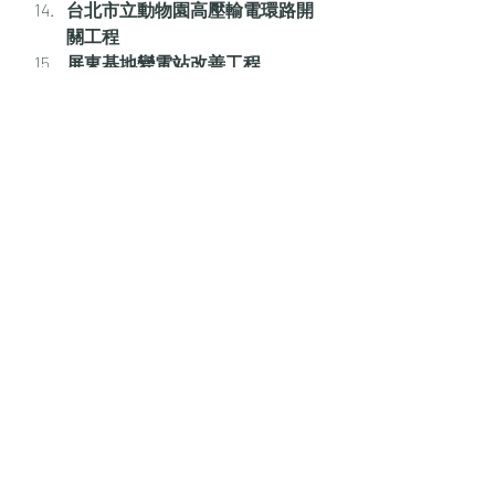
台北市立動物園高壓輸電環路開
關工程
屏東基地變電站改善工程
國立花蓮高級工業職業學校老舊
危險電力系統修繕工程
臺北榮總老舊電力設備汰換案
Comments
Commenting on this post isn't